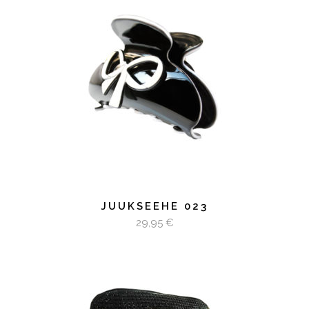
LISA KORVI
JUUKSEEHE 023
29,95
€