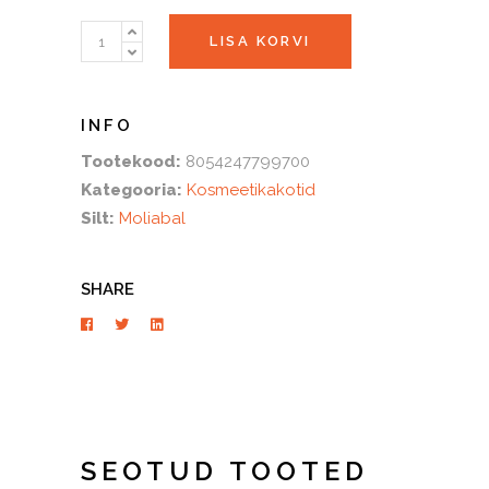
Kosmeetikakott
LISA KORVI
954E
quantity
Tootekood:
8054247799700
Kategooria:
Kosmeetikakotid
Silt:
Moliabal
SHARE
SEOTUD TOOTED