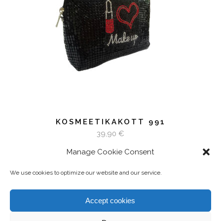
LISA KORVI
KOSMEETIKAKOTT 991
39,90
€
Manage Cookie Consent
We use cookies to optimize our website and our service.
© Tibrette Trading OÜ
Akadeemia tee 21/4, Tallinn 12618
Accept cookies
e-pood@tibret.ee
+372 5865 2253