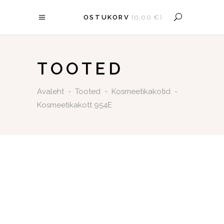
OSTUKORV
(
0,00
€
)
OSTUKORV ON TÜHI.
TOOTED
Avaleht
-
Tooted
-
Kosmeetikakotid
-
Kosmeetikakott 954E