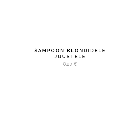
ŠAMPOON BLONDIDELE
JUUSTELE
8,20
€
LISA KORVI