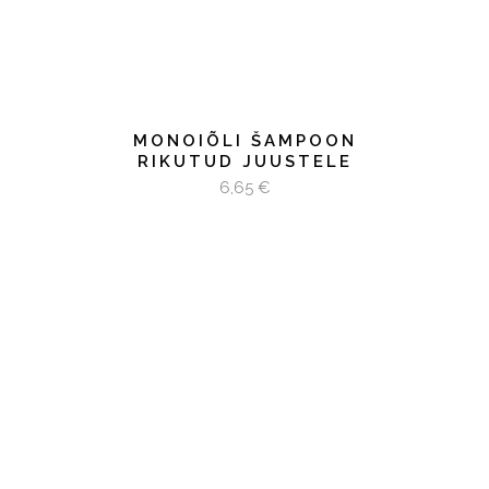
MONOIÕLI ŠAMPOON
RIKUTUD JUUSTELE
6,65
€
LISA KORVI