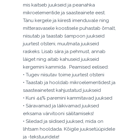
mis kaitseb juukseid ja peanahka
mikroelementide ja saasteainete eest.
Tänu kergele ja kiiresti imenduvale ning
mitterasvasele koostisele puhastab õrnalt,
niisutab ja taastab šampoon juukseid
juurtest otsteni, muutmata juukseid
raskeks. Lisab sära ja pehmust, annab
läiget ning aitab kahuseid juukseid
kergemini kammida . Peamised eelised:
• Tugev niisutav toime juurtest otsteni
• Taastab ja hooldab mikroelementidest ja
saasteainetest kahjustatud juukseid
• Kuni 44% paremini kammitavad juuksed
• Säravamad ja läikivamad juuksed
erksama värvitooni säilitamiseks!
• Siledad ja siidised juuksed, mida on
lihtsam hooldada. Kõigile juuksetüüpidele
ja -tekstuuridele!