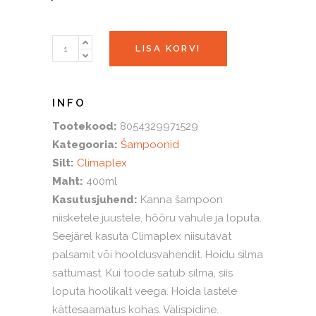
Niisutav
LISA KORVI
ja
hooldav
šampoon
quantity
Tootekood:
8054329971529
Kategooria:
Šampoonid
Silt:
Climaplex
Maht:
400ml
Kasutusjuhend:
Kanna šampoon
niisketele juustele, hõõru vahule ja loputa.
Seejärel kasuta Climaplex niisutavat
palsamit või hooldusvahendit. Hoidu silma
sattumast. Kui toode satub silma, siis
loputa hoolikalt veega. Hoida lastele
kättesaamatus kohas. Välispidine.