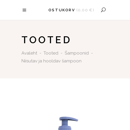
OSTUKORV
(
0,00
€
)
OSTUKORV ON TÜHI.
TOOTED
Avaleht
-
Tooted
-
Šampoonid
-
Niisutav ja hooldav šampoon