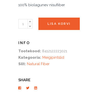
100% biolagunev nisufiiber
Põsepuna
LISA KORVI
pintsel,
sünteetilised
harjased
quantity
Tootekood:
8412122223021
Kategooria:
Meigipintslid
Silt:
Natural Fiber
SHARE