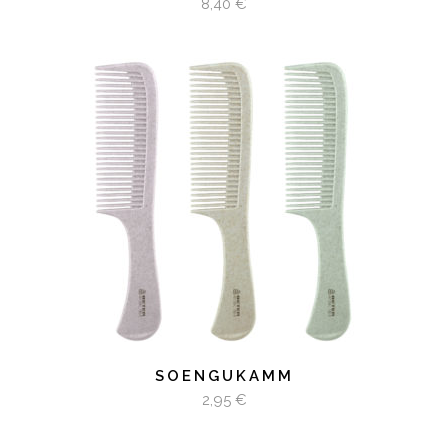
8,40
€
LISA KORVI
SOENGUKAMM
2,95
€