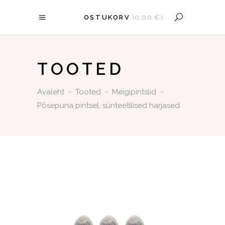
OSTUKORV
(
0,00
€
)
OSTUKORV ON TÜHI.
TOOTED
Avaleht
-
Tooted
-
Meigipintslid
-
Põsepuna pintsel, sünteetilised harjased