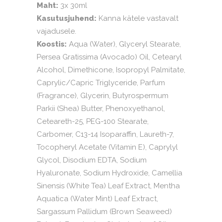
Maht:
3x 30ml
quantity
Kasutusjuhend:
Kanna kätele vastavalt
vajadusele.
Koostis:
Aqua (Water), Glyceryl Stearate,
Persea Gratissima (Avocado) Oil, Cetearyl
Alcohol, Dimethicone, Isopropyl Palmitate,
Caprylic/Capric Triglyceride, Parfum
(Fragrance), Glycerin, Butyrospermum
Parkii (Shea) Butter, Phenoxyethanol,
Ceteareth-25, PEG-100 Stearate,
Carbomer, C13-14 Isoparaffin, Laureth-7,
Tocopheryl Acetate (Vitamin E), Caprylyl
Glycol, Disodium EDTA, Sodium
Hyaluronate, Sodium Hydroxide, Camellia
Sinensis (White Tea) Leaf Extract, Mentha
Aquatica (Water Mint) Leaf Extract,
Sargassum Pallidum (Brown Seaweed)