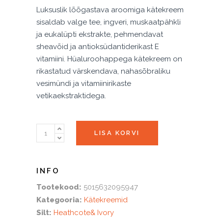
Luksuslik lõõgastava aroomiga kätekreem
sisaldab valge tee, ingveri, muskaatpähkli
ja eukalüpti ekstrakte, pehmendavat
sheavõid ja antioksüdantiderikast E
vitamiini. Hüaluroohappega kätekreem on
rikastatud värskendava, nahasõbraliku
vesimündi ja vitamiinirikaste
vetikaekstraktidega.
Sara
LISA KORVI
Miller
Underwater
Spa
Kätekreem
Tootekood:
5015632095947
(3
Kategooria:
Kätekreemid
x
Silt:
Heathcote& Ivory
30ml)