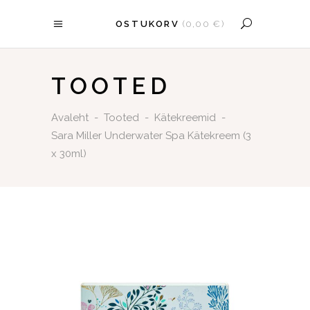
OSTUKORV
(
0,00
€
)
OSTUKORV ON TÜHI.
TOOTED
Avaleht
-
Tooted
-
Kätekreemid
-
Sara Miller Underwater Spa Kätekreem (3
x 30ml)